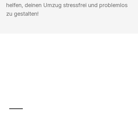
helfen, deinen Umzug stressfrei und problemlos
zu gestalten!
UMZUGSKÖNIG KASTNER FREIBURG IM
BREISGAU
Ihr Umzug oder
Transport
Sparen Sie bis zu 100€ bei Anfrage
Abwicklung innerhalb von 24 Stunden