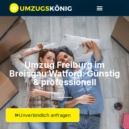
Umzug Freiburg im
Breisgau​ Watford: Günstig
& professionell​
Unverbindlich anfragen