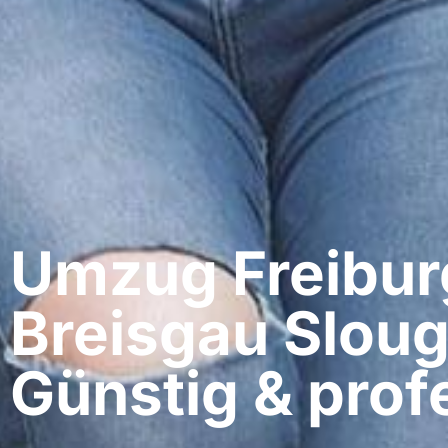
Umzug Freibur
Breisgau​ Slou
Günstig & profe