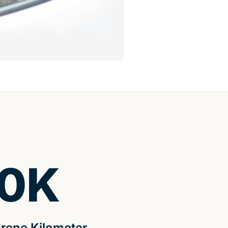
0
K
rene Kilometer