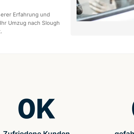
serer Erfahrung und
 Ihr Umzug nach Slough
.
0
K
Zufriedene Kunden
gefah