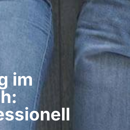
g im
gh:
ssionell​