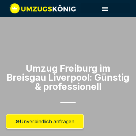
Umzug Freiburg im
Breisgau​ Liverpool: Günstig
& professionell​
Unverbindlich anfragen