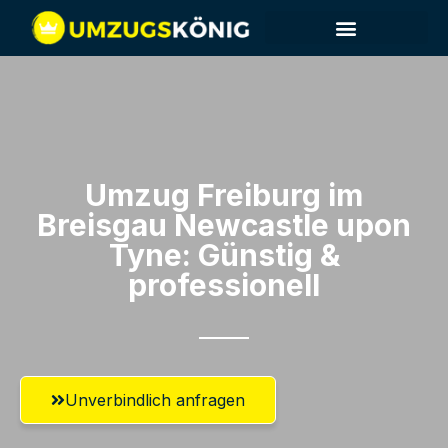
Umzug Freiburg im
Breisgau​ Newcastle upon
Tyne: Günstig &
professionell​
Unverbindlich anfragen