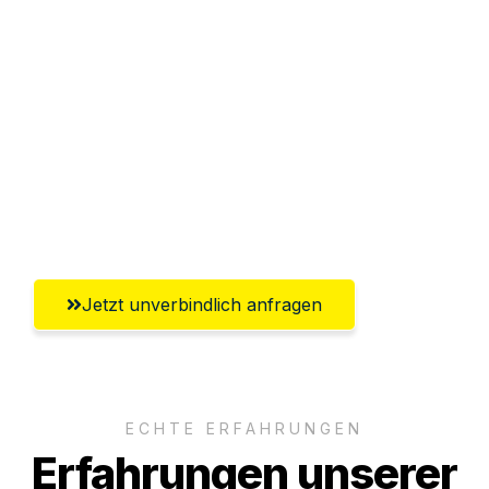
Sparen Sie bis zu 100€ bei Anfrage
Abwicklung innerhalb von 24 Stunden
Versichert bis zu 7.500€
Ggf. komplette Zollabwicklung inklusive
Umfassender Kundensupport aus
Freiburg im Breisgau
Jetzt unverbindlich anfragen
ECHTE ERFAHRUNGEN
Erfahrungen unserer