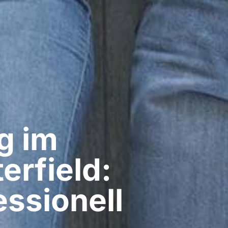
g im
erfield:
ssionell​