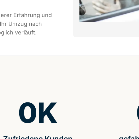
serer Erfahrung und
 Ihr Umzug nach
lich verläuft.
0
K
Zufriedene Kunden
gefah