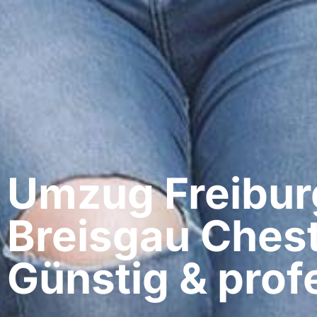
Umzug Freibur
Breisgau​ Chest
Günstig & profe