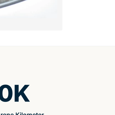
0
K
rene Kilometer