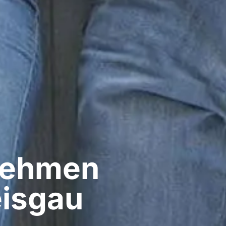
nehmen
eisgau