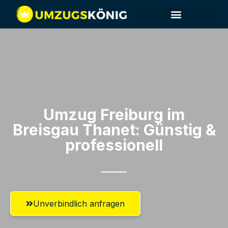
Umzug Freiburg im
Breisgau​ Thanet: Günstig &
professionell​
Unverbindlich anfragen