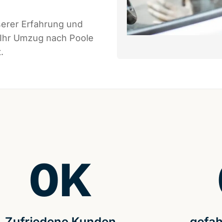
serer Erfahrung und
 Ihr Umzug nach Poole
.
0
K
Zufriedene Kunden
gefah