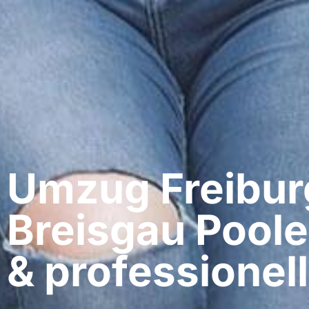
Umzug Freibur
Breisgau​ Poole
& professionell​