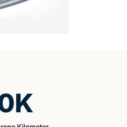
0
K
rene Kilometer