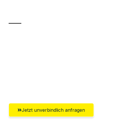
Transport
Sparen Sie bis zu 100€ bei Anfrage
Abwicklung innerhalb von 24 Stunden
Versichert bis zu 7.500€
Ggf. komplette Zollabwicklung inklusive
Umfassender Kundensupport aus
Freiburg im Breisgau
Jetzt unverbindlich anfragen