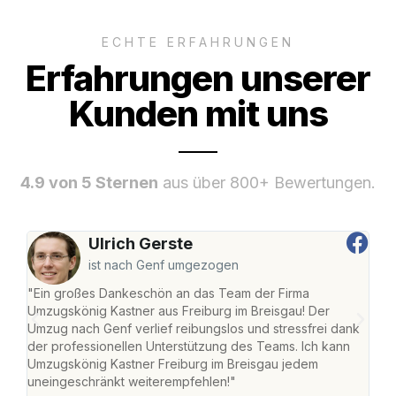
ECHTE ERFAHRUNGEN
Erfahrungen unserer
Kunden mit uns
4.9 von 5 Sternen
aus über 800+ Bewertungen.
Ulrich Gerste
ist nach Genf umgezogen
"Ein großes Dankeschön an das Team der Firma
"Die
Umzugskönig Kastner aus Freiburg im Breisgau! Der
Bre
Umzug nach Genf verlief reibungslos und stressfrei dank
Amst
der professionellen Unterstützung des Teams. Ich kann
effi
Umzugskönig Kastner Freiburg im Breisgau jedem
alle
uneingeschränkt weiterempfehlen!"
für 