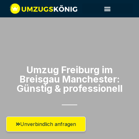
Umzug Freiburg im
Breisgau​ Manchester:
Günstig & professionell​
Unverbindlich anfragen