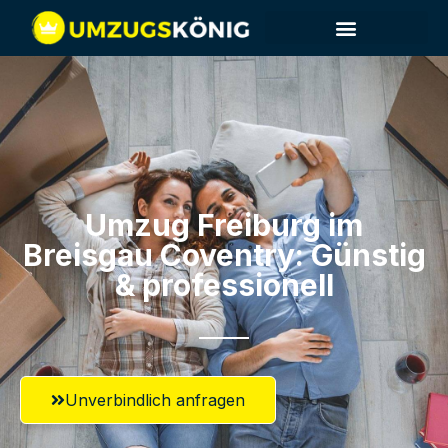
Umzug Freiburg im
Breisgau​ Coventry: Günstig
& professionell​
Unverbindlich anfragen