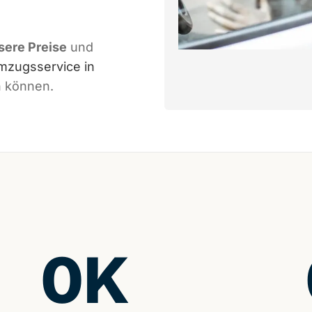
nsere Preise
und
mzugsservice in
n können.
0
K