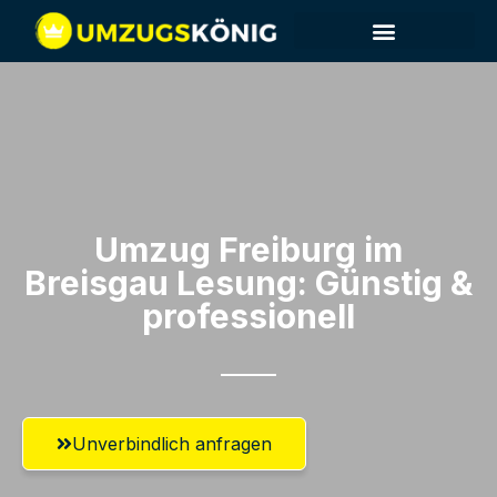
Umzug Freiburg im
Breisgau​ Lesung: Günstig &
professionell​
Unverbindlich anfragen