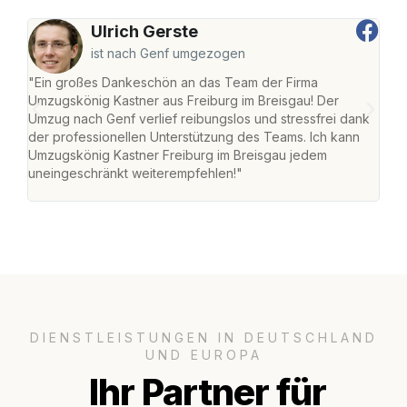
Ulrich Gerste
ist nach Genf umgezogen
"Ein großes Dankeschön an das Team der Firma
"Die
Umzugskönig Kastner aus Freiburg im Breisgau! Der
Bre
Umzug nach Genf verlief reibungslos und stressfrei dank
Amst
der professionellen Unterstützung des Teams. Ich kann
effi
Umzugskönig Kastner Freiburg im Breisgau jedem
alle
uneingeschränkt weiterempfehlen!"
für 
DIENSTLEISTUNGEN IN DEUTSCHLAND
UND EUROPA
Ihr Partner für