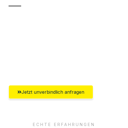
Sparen Sie bis zu 100€ bei Anfrage
Abwicklung innerhalb von 24 Stunden
Versichert bis zu 7.500€
Ggf. komplette Zollabwicklung inklusive
Umfassender Kundensupport aus
Freiburg im Breisgau
Jetzt unverbindlich anfragen
ECHTE ERFAHRUNGEN