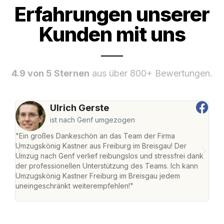
Erfahrungen unserer
Kunden mit uns
4.9 von 5 Sternen
aus über 800+ Bewertungen.
Ulrich Gerste
ist nach Genf umgezogen
"Ein großes Dankeschön an das Team der Firma
"Die
Umzugskönig Kastner aus Freiburg im Breisgau! Der
Bre
Umzug nach Genf verlief reibungslos und stressfrei dank
Amst
der professionellen Unterstützung des Teams. Ich kann
effi
Umzugskönig Kastner Freiburg im Breisgau jedem
alle
uneingeschränkt weiterempfehlen!"
für 