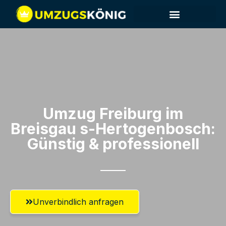
Umzug Freiburg im
Breisgau​ s-Hertogenbosch:
Günstig & professionell​
Unverbindlich anfragen