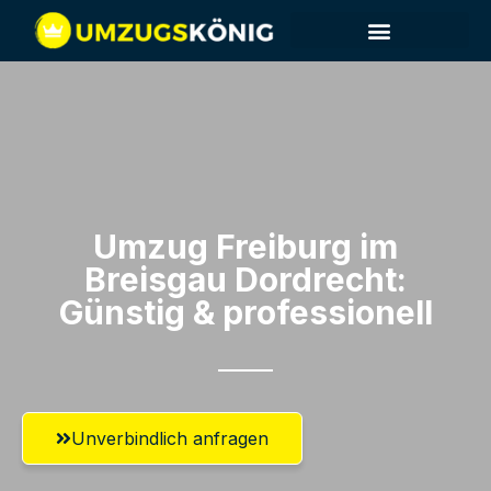
Umzug Freiburg im
Breisgau​ Dordrecht:
Günstig & professionell​
Unverbindlich anfragen