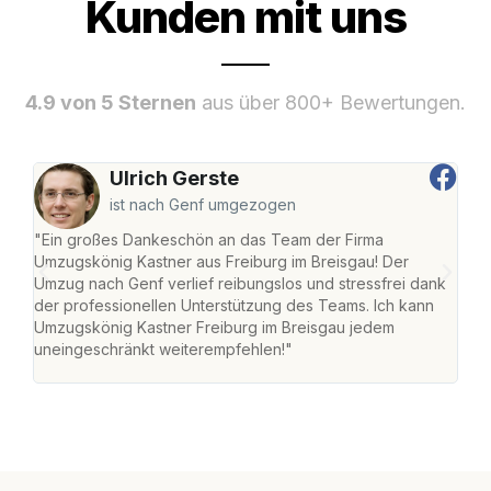
Kunden mit uns
4.9 von 5 Sternen
aus über 800+ Bewertungen.
Ulrich Gerste
ist nach Genf umgezogen
"Ein großes Dankeschön an das Team der Firma
"Die
Umzugskönig Kastner aus Freiburg im Breisgau! Der
Bre
Umzug nach Genf verlief reibungslos und stressfrei dank
Amst
der professionellen Unterstützung des Teams. Ich kann
effi
Umzugskönig Kastner Freiburg im Breisgau jedem
alle
uneingeschränkt weiterempfehlen!"
für 