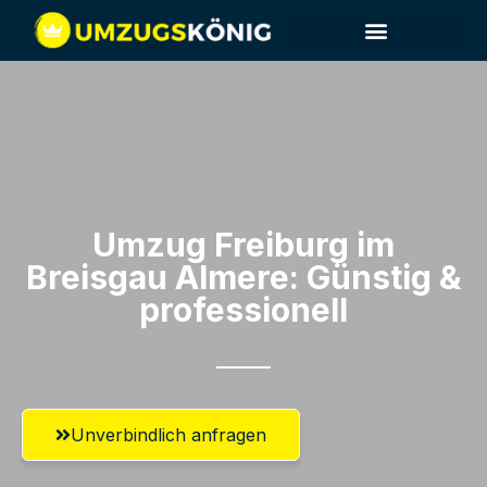
Umzug Freiburg im
Breisgau​ Almere: Günstig &
professionell​
Unverbindlich anfragen