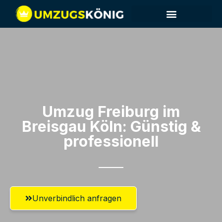
Umzug Freiburg im
Breisgau​ Köln: Günstig &
professionell​
Unverbindlich anfragen