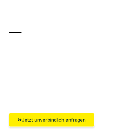
Ihr Umzug oder
Transport
Sparen Sie bis zu 100€ bei Anfrage
Abwicklung innerhalb von 24 Stunden
Versichert bis zu 7.500€
Ggf. komplette Zollabwicklung inklusive
Umfassender Kundensupport aus
Freiburg im Breisgau
Jetzt unverbindlich anfragen