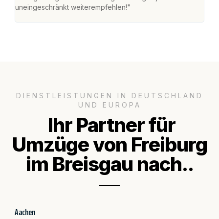
uneingeschränkt weiterempfehlen!"
für 
DIENSTLEISTUNGEN IN DEUTSCHLAND
UND EUROPA
Ihr Partner für
Umzüge von Freiburg
im Breisgau nach..
Aachen