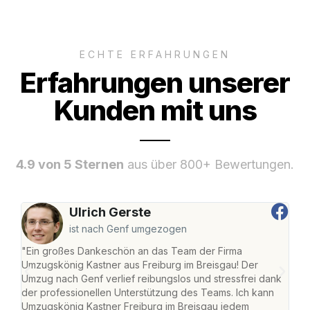
ECHTE ERFAHRUNGEN
Erfahrungen unserer
Kunden mit uns
4.9 von 5 Sternen
aus über 800+ Bewertungen.
Ulrich Gerste
ist nach Genf umgezogen
"Ein großes Dankeschön an das Team der Firma
"Die
Umzugskönig Kastner aus Freiburg im Breisgau! Der
Bre
Umzug nach Genf verlief reibungslos und stressfrei dank
Amst
der professionellen Unterstützung des Teams. Ich kann
effi
Umzugskönig Kastner Freiburg im Breisgau jedem
alle