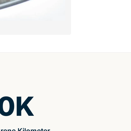
0
K
rene Kilometer