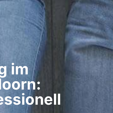
g im
doorn:
ssionell​