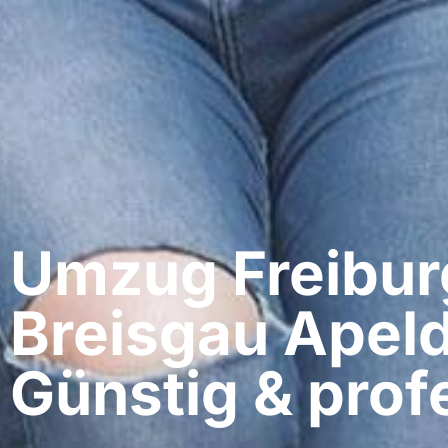
Umzug Freibur
Breisgau​ Apel
Günstig & profe