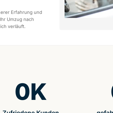
serer Erfahrung und
 Ihr Umzug nach
ch verläuft.
0
K
Zufriedene Kunden
gefah