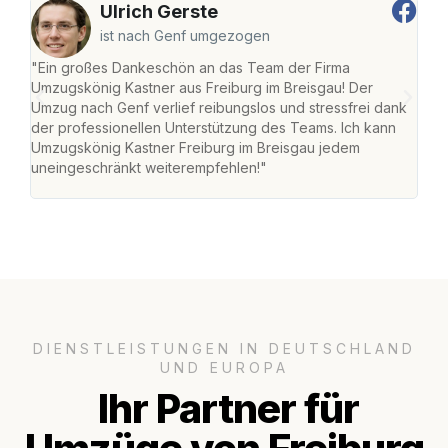
Ulrich Gerste
ist nach Genf umgezogen
"Ein großes Dankeschön an das Team der Firma
"Die
Umzugskönig Kastner aus Freiburg im Breisgau! Der
Bre
Umzug nach Genf verlief reibungslos und stressfrei dank
Amst
der professionellen Unterstützung des Teams. Ich kann
effi
Umzugskönig Kastner Freiburg im Breisgau jedem
alle
uneingeschränkt weiterempfehlen!"
für 
DIENSTLEISTUNGEN IN DEUTSCHLAND
UND EUROPA
Ihr Partner für