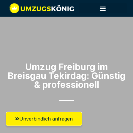
Umzug Freiburg im
Breisgau​ Tekirdag: Günstig
& professionell​
Unverbindlich anfragen