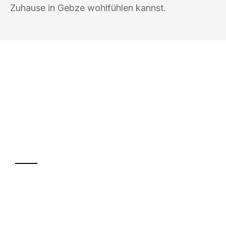
Zuhause in Gebze wohlfühlen kannst.
UMZUGSKÖNIG KASTNER FREIBURG IM
BREISGAU
Ihr Umzug oder
Transport
Sparen Sie bis zu 100€ bei Anfrage
Abwicklung innerhalb von 24 Stunden
Versichert bis zu 7.500€