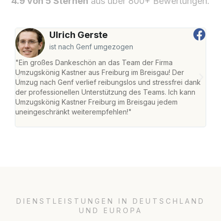
4.9 von 5 Sternen
aus über 800+ Bewertungen.
Ulrich Gerste
ist nach Genf umgezogen
"Ein großes Dankeschön an das Team der Firma
"Die
Umzugskönig Kastner aus Freiburg im Breisgau! Der
Bre
Umzug nach Genf verlief reibungslos und stressfrei dank
Amst
der professionellen Unterstützung des Teams. Ich kann
effi
Umzugskönig Kastner Freiburg im Breisgau jedem
alle
uneingeschränkt weiterempfehlen!"
für 
DIENSTLEISTUNGEN IN DEUTSCHLAND
UND EUROPA