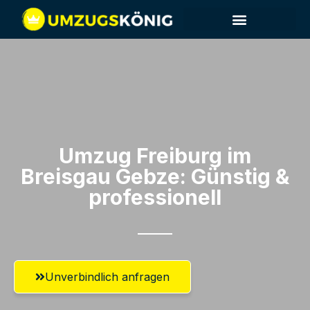
Umzug Freiburg im
Breisgau​ Gebze: Günstig &
professionell​
Unverbindlich anfragen