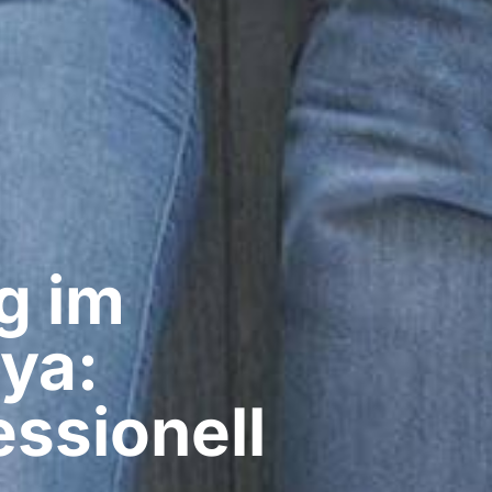
g im
tya:
ssionell​