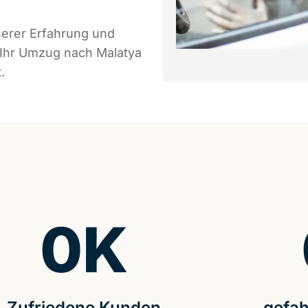
serer Erfahrung und
 Ihr Umzug nach Malatya
.
0
K
Zufriedene Kunden
gefah