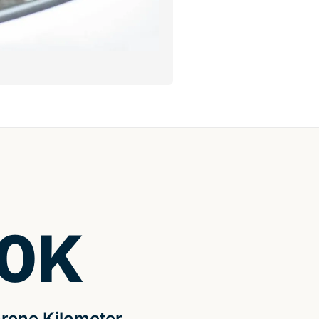
0
K
rene Kilometer