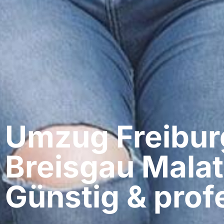
Umzug Freibur
Breisgau​ Mala
Günstig & profe