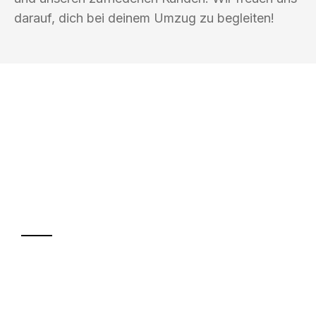
darauf, dich bei deinem Umzug zu begleiten!
UMZUGSKÖNIG KASTNER FREIBURG IM
BREISGAU
Ihr Umzug oder
Transport
Sparen Sie bis zu 100€ bei Anfrage
Abwicklung innerhalb von 24 Stunden