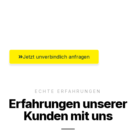
Versichert bis zu 7.500€
Ggf. komplette Zollabwicklung inklusive
Umfassender Kundensupport aus
Freiburg im Breisgau
Jetzt unverbindlich anfragen
ECHTE ERFAHRUNGEN
Erfahrungen unserer
Kunden mit uns