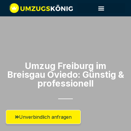
Umzug Freiburg im
Breisgau​ Oviedo: Günstig &
professionell​
Unverbindlich anfragen