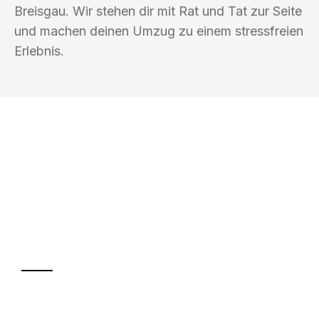
Breisgau. Wir stehen dir mit Rat und Tat zur Seite
und machen deinen Umzug zu einem stressfreien
Erlebnis.
UMZUGSKÖNIG KASTNER FREIBURG IM
BREISGAU
Ihr Umzug oder
Transport
Sparen Sie bis zu 100€ bei Anfrage