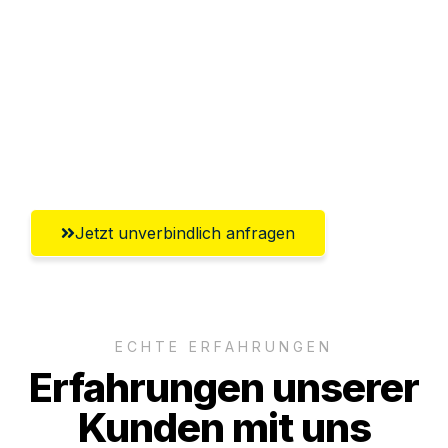
Abwicklung innerhalb von 24 Stunden
Versichert bis zu 7.500€
Ggf. komplette Zollabwicklung inklusive
Umfassender Kundensupport aus
Freiburg im Breisgau
Jetzt unverbindlich anfragen
ECHTE ERFAHRUNGEN
Erfahrungen unserer
Kunden mit uns