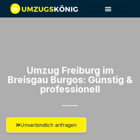
Umzug Freiburg im
Breisgau​ Burgos: Günstig &
professionell​
Unverbindlich anfragen