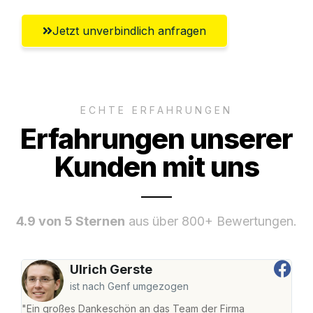
Jetzt unverbindlich anfragen
ECHTE ERFAHRUNGEN
Erfahrungen unserer
Kunden mit uns
4.9 von 5 Sternen
aus über 800+ Bewertungen.
Ulrich Gerste
ist nach Genf umgezogen
"Ein großes Dankeschön an das Team der Firma
"Die