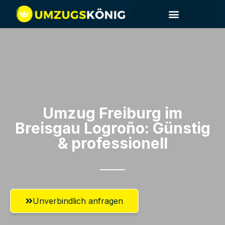
Umzug Freiburg im
Breisgau​ Logroño: Günstig
& professionell​
Unverbindlich anfragen