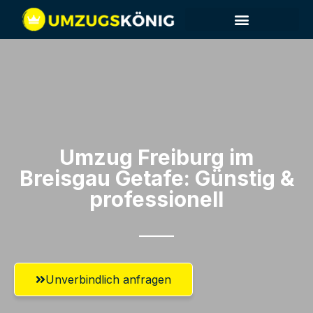
Umzug Freiburg im
Breisgau​ Getafe: Günstig &
professionell​
Unverbindlich anfragen