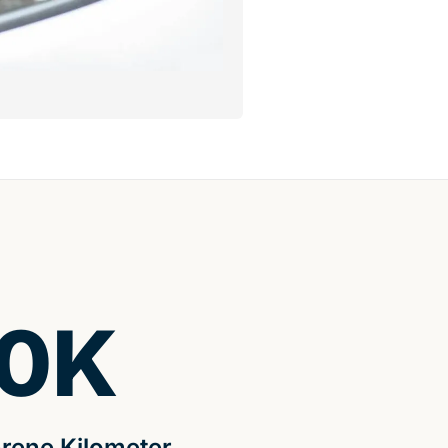
0
K
rene Kilometer