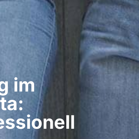
g im
ta:
ssionell​