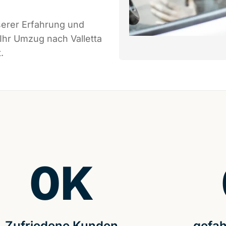
serer Erfahrung und
Ihr Umzug nach Valletta
.
0
K
Zufriedene Kunden
gefah