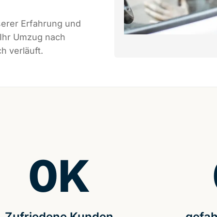
serer Erfahrung und
 Ihr Umzug nach
h verläuft.
0
K
Zufriedene Kunden
gefah