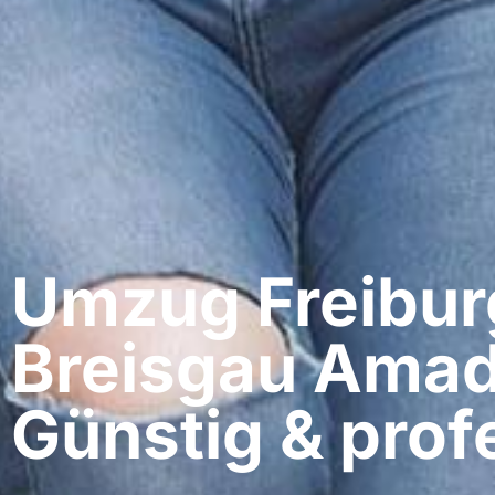
Umzug Freibur
Breisgau​ Amad
Günstig & profe