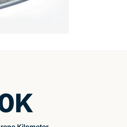
0
K
rene Kilometer