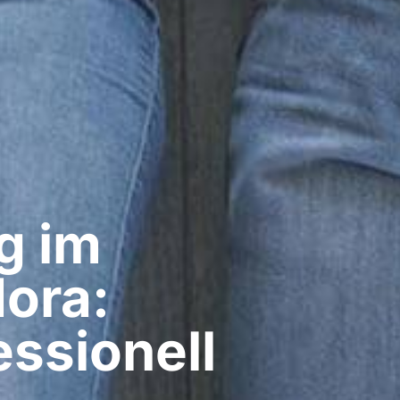
g im
ora:
ssionell​