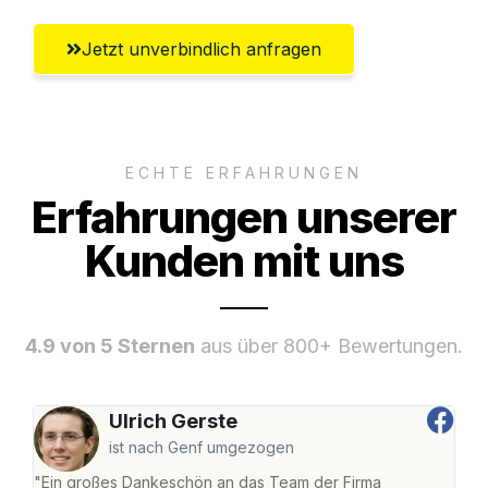
Jetzt unverbindlich anfragen
ECHTE ERFAHRUNGEN
Erfahrungen unserer
Kunden mit uns
4.9 von 5 Sternen
aus über 800+ Bewertungen.
Ulrich Gerste
ist nach Genf umgezogen
"Ein großes Dankeschön an das Team der Firma
"Die