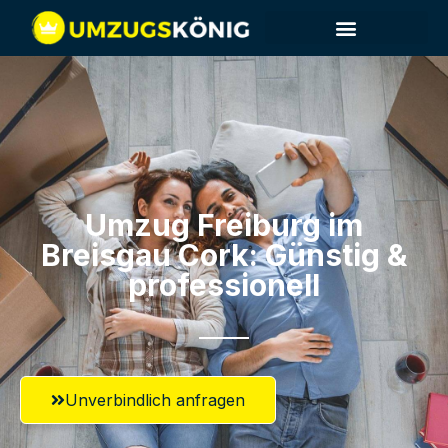
Umzug Freiburg im
Breisgau​ Cork: Günstig &
professionell​
Unverbindlich anfragen