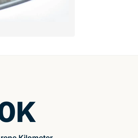
0
K
rene Kilometer