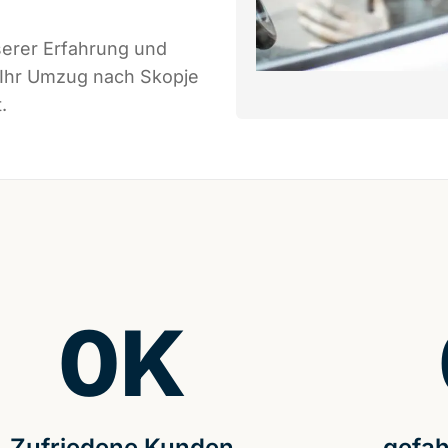
serer Erfahrung und
 Ihr Umzug nach Skopje
.
0
K
Zufriedene Kunden
gefah