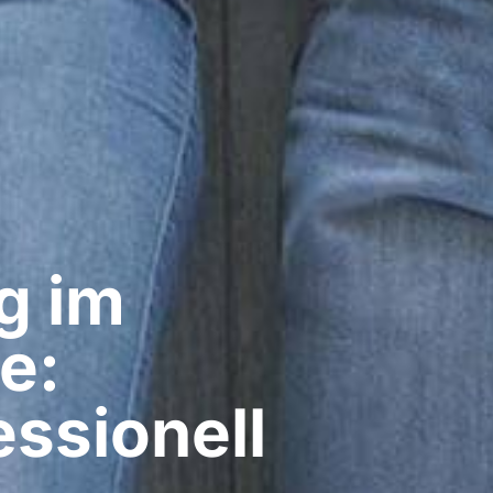
g im
e:
ssionell​