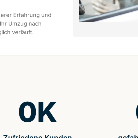
serer Erfahrung und
 Ihr Umzug nach
ich verläuft.
0
K
Zufriedene Kunden
gefah