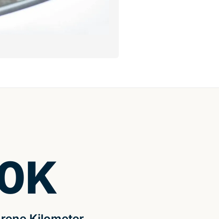
0
K
rene Kilometer