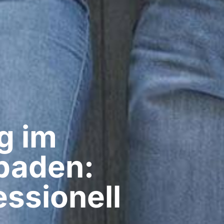
g im
sbaden:
ssionell​