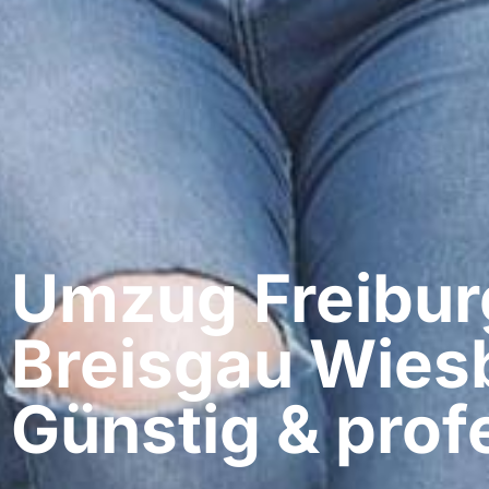
Umzug Freibur
Breisgau​ Wie
Günstig & profe