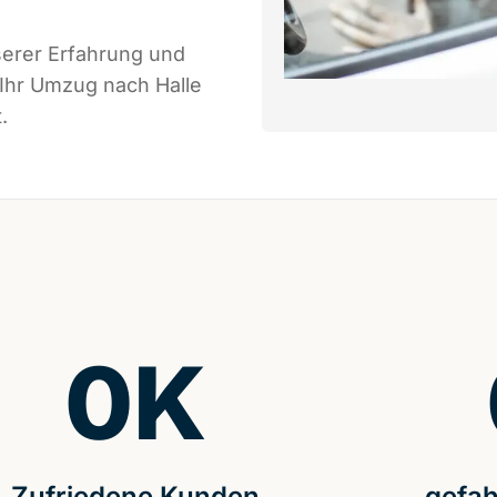
serer Erfahrung und
 Ihr Umzug nach Halle
.
0
K
Zufriedene Kunden
gefah