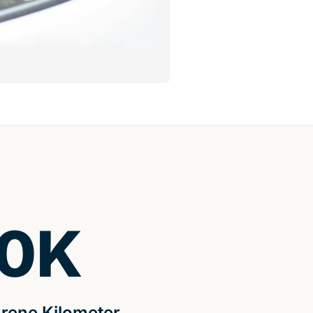
0
K
rene Kilometer