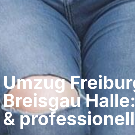
Umzug Freibur
Breisgau​ Halle
& professionell​