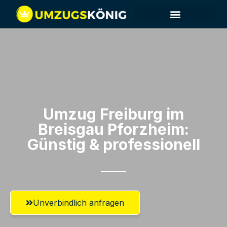
Umzug Freiburg im
Breisgau​ Pforzheim:
Günstig & professionell​
Unverbindlich anfragen