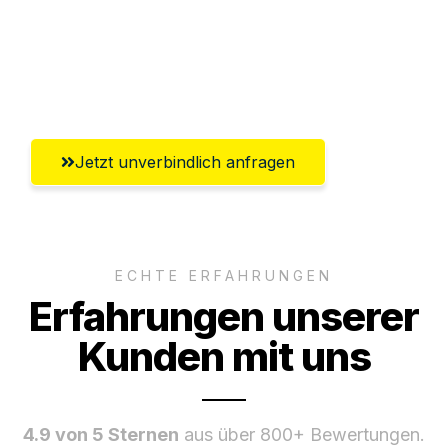
Ggf. komplette Zollabwicklung inklusive
Umfassender Kundensupport aus
Freiburg im Breisgau
Jetzt unverbindlich anfragen
ECHTE ERFAHRUNGEN
Erfahrungen unserer
Kunden mit uns
4.9 von 5 Sternen
aus über 800+ Bewertungen.