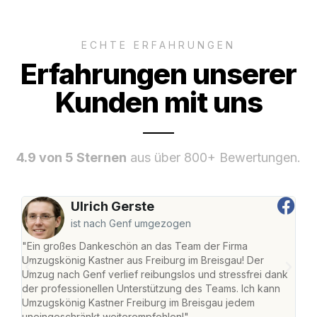
ECHTE ERFAHRUNGEN
Erfahrungen unserer
Kunden mit uns
4.9 von 5 Sternen
aus über 800+ Bewertungen.
Ulrich Gerste
ist nach Genf umgezogen
"Ein großes Dankeschön an das Team der Firma
"Die
Umzugskönig Kastner aus Freiburg im Breisgau! Der
Bre
Umzug nach Genf verlief reibungslos und stressfrei dank
Amst
der professionellen Unterstützung des Teams. Ich kann
effi
Umzugskönig Kastner Freiburg im Breisgau jedem
alle
uneingeschränkt weiterempfehlen!"
für 