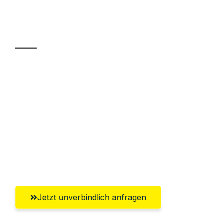
Ihr Umzug oder
Transport
Sparen Sie bis zu 100€ bei Anfrage
Abwicklung innerhalb von 24 Stunden
Versichert bis zu 7.500€
Ggf. komplette Zollabwicklung inklusive
Umfassender Kundensupport aus
Freiburg im Breisgau
Jetzt unverbindlich anfragen