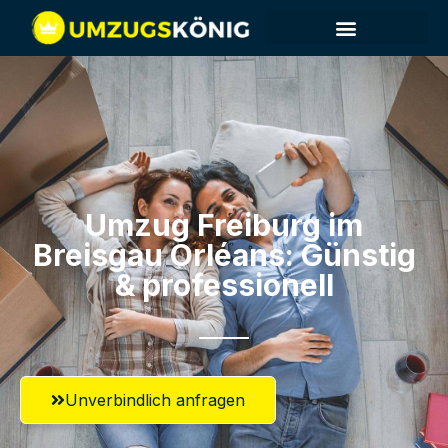
Umzug Freiburg im
Breisgau​ Orléans: Günstig
& professionell​
Unverbindlich anfragen