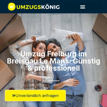
Umzug Freiburg im
Breisgau​ Le Mans: Günstig
& professionell​
Unverbindlich anfragen