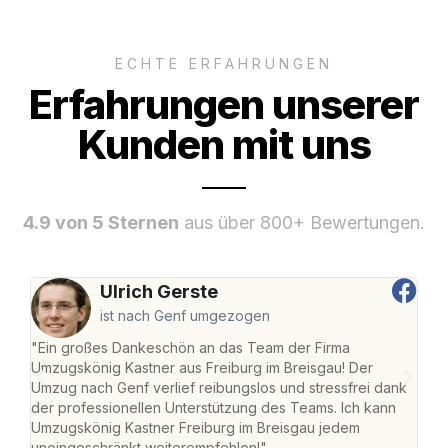
ECHTE ERFAHRUNGEN
Erfahrungen unserer
Kunden mit uns
4.9 von 5 Sternen
aus über 800+ Bewertungen.
Ulrich Gerste
ist nach Genf umgezogen
"Ein großes Dankeschön an das Team der Firma
"Die
Umzugskönig Kastner aus Freiburg im Breisgau! Der
Bre
Umzug nach Genf verlief reibungslos und stressfrei dank
Amst
der professionellen Unterstützung des Teams. Ich kann
effi
Umzugskönig Kastner Freiburg im Breisgau jedem
alle
uneingeschränkt weiterempfehlen!"
für 