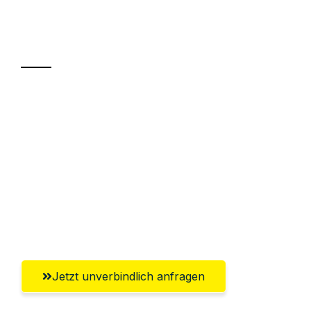
Ihr Umzug oder
Transport
Sparen Sie bis zu 100€ bei Anfrage
Abwicklung innerhalb von 24 Stunden
Versichert bis zu 7.500€
Ggf. komplette Zollabwicklung inklusive
Umfassender Kundensupport aus
Freiburg im Breisgau
Jetzt unverbindlich anfragen