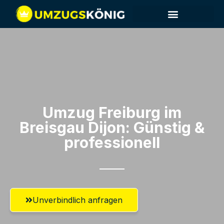
Umzug Freiburg im
Breisgau​ Dijon: Günstig &
professionell​
Unverbindlich anfragen