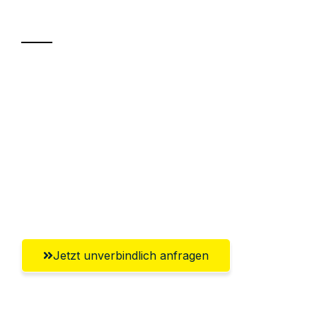
Transport
Sparen Sie bis zu 100€ bei Anfrage
Abwicklung innerhalb von 24 Stunden
Versichert bis zu 7.500€
Ggf. komplette Zollabwicklung inklusive
Umfassender Kundensupport aus
Freiburg im Breisgau
Jetzt unverbindlich anfragen