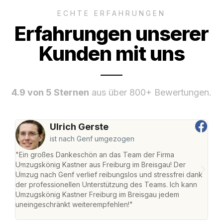
ECHTE ERFAHRUNGEN
Erfahrungen unserer
Kunden mit uns
4.9 von 5 Sternen
aus über 800+ Bewertungen.
Ulrich Gerste
ist nach Genf umgezogen
"Ein großes Dankeschön an das Team der Firma
"Die
Umzugskönig Kastner aus Freiburg im Breisgau! Der
Bre
Umzug nach Genf verlief reibungslos und stressfrei dank
Amst
der professionellen Unterstützung des Teams. Ich kann
effi
Umzugskönig Kastner Freiburg im Breisgau jedem
alle
uneingeschränkt weiterempfehlen!"
für 