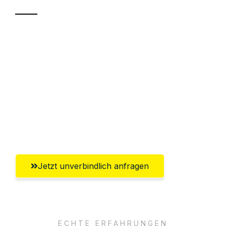
Sparen Sie bis zu 100€ bei Anfrage
Abwicklung innerhalb von 24 Stunden
Versichert bis zu 7.500€
Ggf. komplette Zollabwicklung inklusive
Umfassender Kundensupport aus
Freiburg im Breisgau
Jetzt unverbindlich anfragen
ECHTE ERFAHRUNGEN