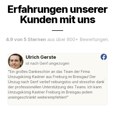
Erfahrungen unserer
Kunden mit uns
4.9 von 5 Sternen
aus über 800+ Bewertungen.
Ulrich Gerste
ist nach Genf umgezogen
"Ein großes Dankeschön an das Team der Firma
"Die
Umzugskönig Kastner aus Freiburg im Breisgau! Der
Bre
Umzug nach Genf verlief reibungslos und stressfrei dank
Amst
der professionellen Unterstützung des Teams. Ich kann
effi
Umzugskönig Kastner Freiburg im Breisgau jedem
alle
uneingeschränkt weiterempfehlen!"
für 