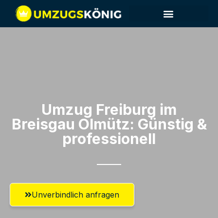
Umzug Freiburg im
Breisgau​ Olmütz: Günstig &
professionell​
Unverbindlich anfragen