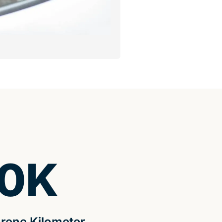
0
K
rene Kilometer