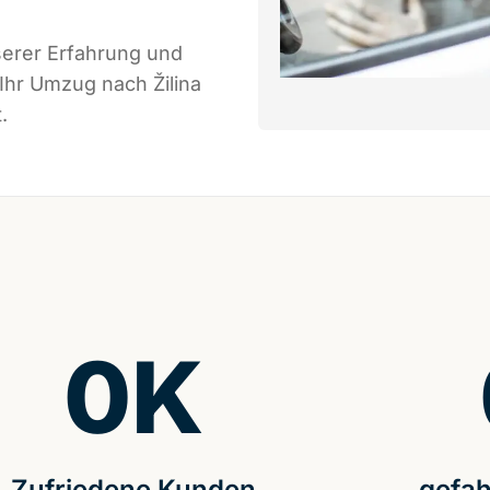
serer Erfahrung und
Ihr Umzug nach Žilina
.
0
K
Zufriedene Kunden
gefah