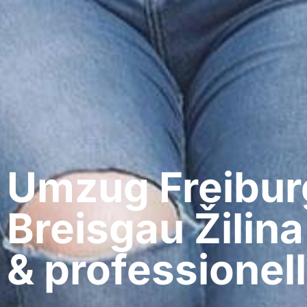
Umzug Freibur
Breisgau​ Žilin
& professionell​