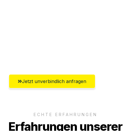
Sparen Sie bis zu 100€ bei Anfrage
Abwicklung innerhalb von 24 Stunden
Versichert bis zu 7.500€
Ggf. komplette Zollabwicklung inklusive
Umfassender Kundensupport aus
Freiburg im Breisgau
Jetzt unverbindlich anfragen
ECHTE ERFAHRUNGEN
Erfahrungen unserer