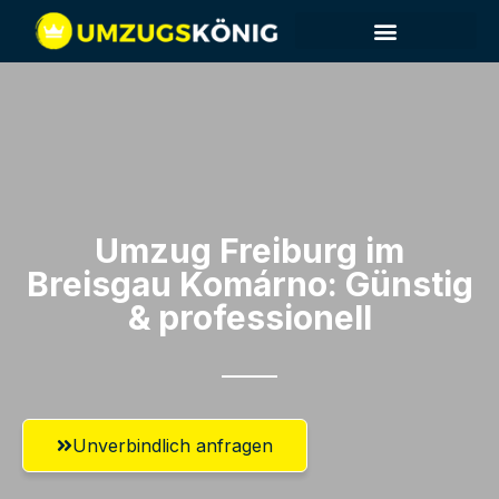
Umzug Freiburg im
Breisgau​ Komárno: Günstig
& professionell​
Unverbindlich anfragen