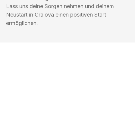
Lass uns deine Sorgen nehmen und deinem
Neustart in Craiova einen positiven Start
ermöglichen.
UMZUGSKÖNIG KASTNER FREIBURG IM
BREISGAU
Ihr Umzug oder
Transport
Sparen Sie bis zu 100€ bei Anfrage