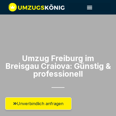
Umzug Freiburg im
Breisgau​ Craiova: Günstig &
professionell​
Unverbindlich anfragen