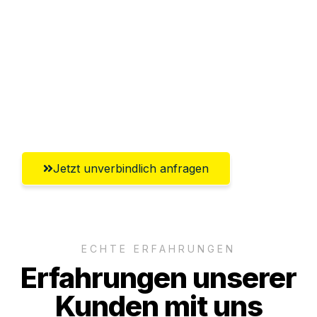
Abwicklung innerhalb von 24 Stunden
Versichert bis zu 7.500€
Ggf. komplette Zollabwicklung inklusive
Umfassender Kundensupport aus
Freiburg im Breisgau
Jetzt unverbindlich anfragen
ECHTE ERFAHRUNGEN
Erfahrungen unserer
Kunden mit uns