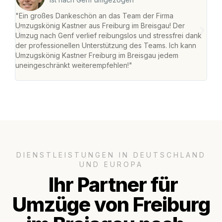
"Ein großes Dankeschön an das Team der Firma
"Die
Umzugskönig Kastner aus Freiburg im Breisgau! Der
Bre
Umzug nach Genf verlief reibungslos und stressfrei dank
Amst
der professionellen Unterstützung des Teams. Ich kann
effi
Umzugskönig Kastner Freiburg im Breisgau jedem
alle
uneingeschränkt weiterempfehlen!"
für 
DIENSTLEISTUNGEN IN DEUTSCHLAND
UND EUROPA
Ihr Partner für
Umzüge von Freiburg