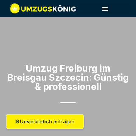
Umzug Freiburg im
Breisgau​ Szczecin: Günstig
& professionell​
Unverbindlich anfragen