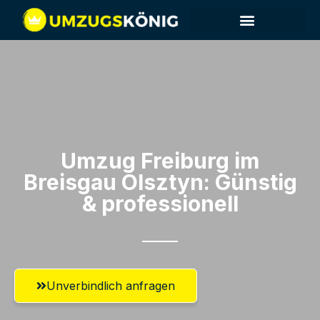
Umzug Freiburg im
Breisgau​ Olsztyn: Günstig
& professionell​
Unverbindlich anfragen