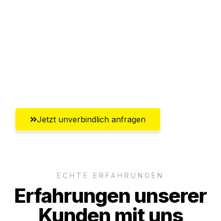
Abwicklung innerhalb von 24 Stunden
Versichert bis zu 7.500€
Ggf. komplette Zollabwicklung inklusive
Umfassender Kundensupport aus
Freiburg im Breisgau
Jetzt unverbindlich anfragen
ECHTE ERFAHRUNGEN
Erfahrungen unserer
Kunden mit uns