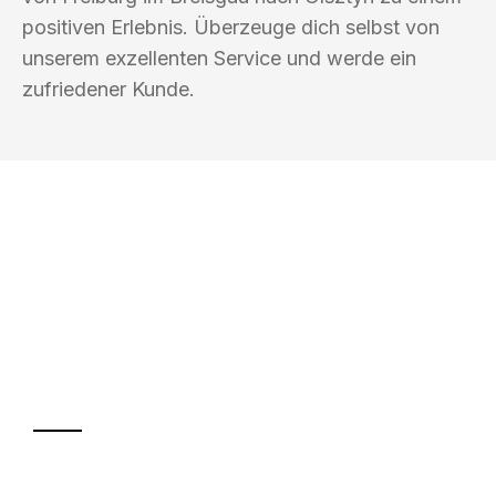
positiven Erlebnis. Überzeuge dich selbst von
unserem exzellenten Service und werde ein
zufriedener Kunde.
UMZUGSKÖNIG KASTNER FREIBURG IM
BREISGAU
Ihr Umzug oder
Transport
Sparen Sie bis zu 100€ bei Anfrage