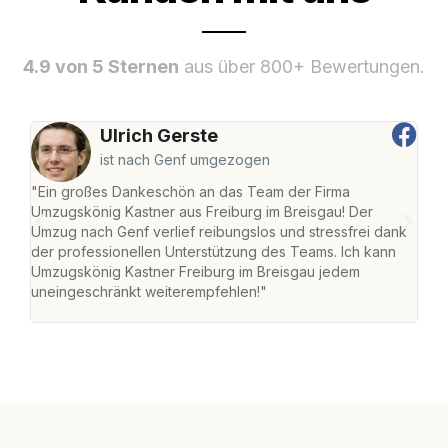
4.9 von 5 Sternen
aus über 800+ Bewertungen.
Ulrich Gerste
ist nach Genf umgezogen
"Ein großes Dankeschön an das Team der Firma
"Die
Umzugskönig Kastner aus Freiburg im Breisgau! Der
Bre
Umzug nach Genf verlief reibungslos und stressfrei dank
Amst
der professionellen Unterstützung des Teams. Ich kann
effi
Umzugskönig Kastner Freiburg im Breisgau jedem
alle
uneingeschränkt weiterempfehlen!"
für 