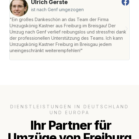
Ulrich Gerste
ist nach Genf umgezogen
"Ein großes Dankeschön an das Team der Firma
"Die
Umzugskönig Kastner aus Freiburg im Breisgau! Der
Bre
Umzug nach Genf verlief reibungslos und stressfrei dank
Amst
der professionellen Unterstützung des Teams. Ich kann
effi
Umzugskönig Kastner Freiburg im Breisgau jedem
alle
uneingeschränkt weiterempfehlen!"
für 
DIENSTLEISTUNGEN IN DEUTSCHLAND
UND EUROPA
Ihr Partner für
Umzüge von Freiburg