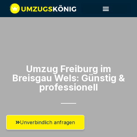
Umzug Freiburg im
Breisgau​ Wels: Günstig &
professionell​
Unverbindlich anfragen