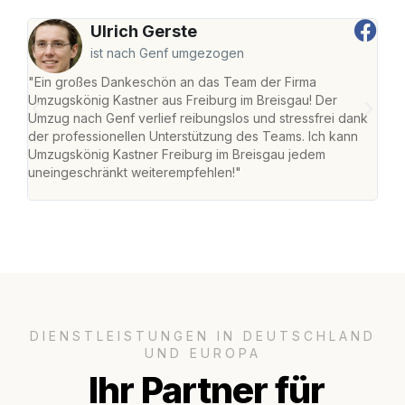
Ulrich Gerste
ist nach Genf umgezogen
"Ein großes Dankeschön an das Team der Firma
"Die
Umzugskönig Kastner aus Freiburg im Breisgau! Der
Bre
Umzug nach Genf verlief reibungslos und stressfrei dank
Amst
der professionellen Unterstützung des Teams. Ich kann
effi
Umzugskönig Kastner Freiburg im Breisgau jedem
alle
uneingeschränkt weiterempfehlen!"
für 
DIENSTLEISTUNGEN IN DEUTSCHLAND
UND EUROPA
Ihr Partner für