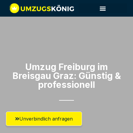
Umzug Freiburg im
Breisgau​ Graz: Günstig &
professionell​
Unverbindlich anfragen