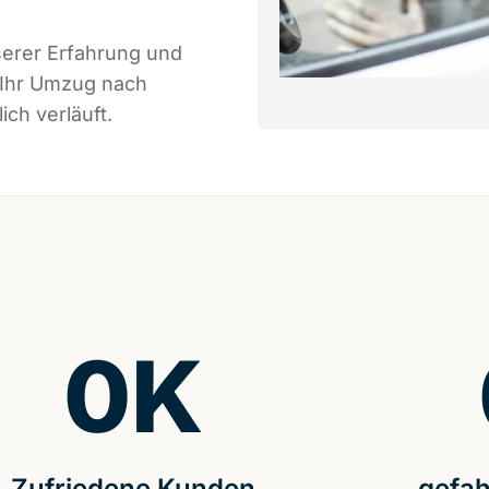
serer Erfahrung und
 Ihr Umzug nach
ch verläuft.
0
K
Zufriedene Kunden
gefah