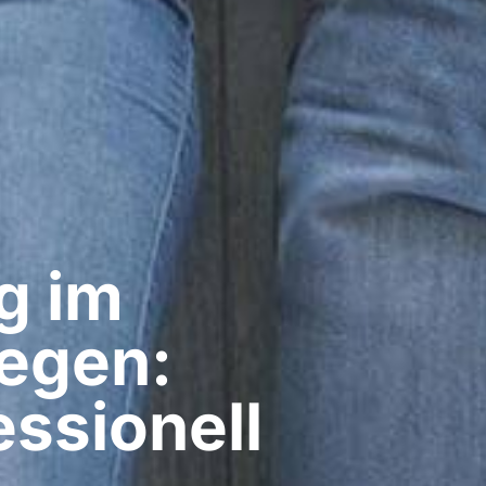
g im
wegen:
ssionell​