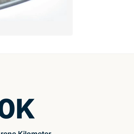
0
K
rene Kilometer