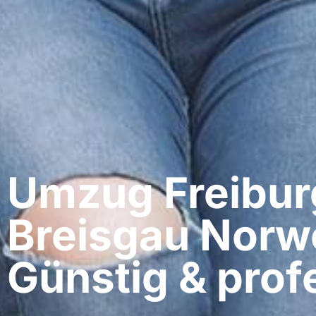
Umzug Freibur
Breisgau​ Nor
Günstig & profe