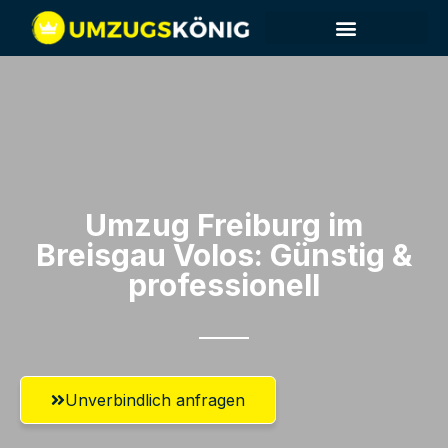
Umzug Freiburg im
Breisgau​ Volos: Günstig &
professionell​
Unverbindlich anfragen