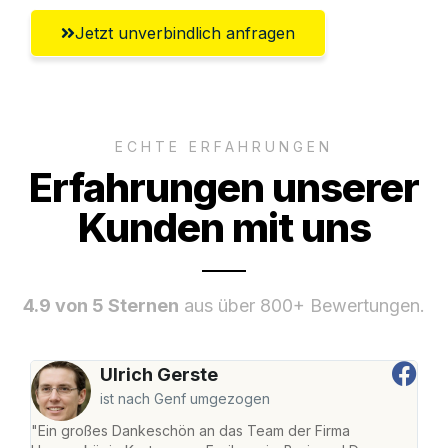
Jetzt unverbindlich anfragen
ECHTE ERFAHRUNGEN
Erfahrungen unserer
Kunden mit uns
4.9 von 5 Sternen
aus über 800+ Bewertungen.
Ulrich Gerste
ist nach Genf umgezogen
"Ein großes Dankeschön an das Team der Firma
"Die