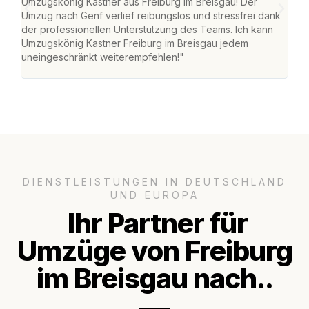
Umzugskönig Kastner aus Freiburg im Breisgau! Der
Bre
Umzug nach Genf verlief reibungslos und stressfrei dank
Amst
der professionellen Unterstützung des Teams. Ich kann
effi
Umzugskönig Kastner Freiburg im Breisgau jedem
alle
uneingeschränkt weiterempfehlen!"
für 
DIENSTLEISTUNGEN IN DEUTSCHLAND
UND EUROPA
Ihr Partner für
Umzüge von Freiburg
im Breisgau nach..