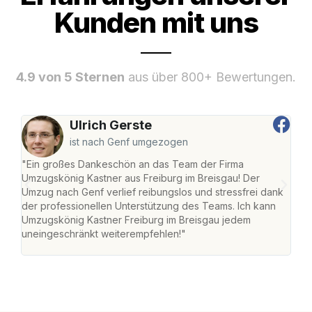
Kunden mit uns
4.9 von 5 Sternen
aus über 800+ Bewertungen.
Ulrich Gerste
ist nach Genf umgezogen
"Ein großes Dankeschön an das Team der Firma
"Die
Umzugskönig Kastner aus Freiburg im Breisgau! Der
Bre
Umzug nach Genf verlief reibungslos und stressfrei dank
Amst
der professionellen Unterstützung des Teams. Ich kann
effi
Umzugskönig Kastner Freiburg im Breisgau jedem
alle
uneingeschränkt weiterempfehlen!"
für 