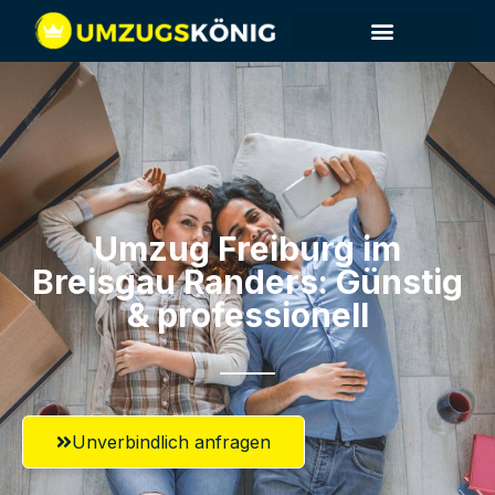
Umzug Freiburg im
Breisgau​ Randers: Günstig
& professionell​
Unverbindlich anfragen