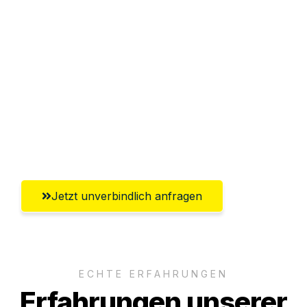
Sparen Sie bis zu 100€ bei Anfrage
Abwicklung innerhalb von 24 Stunden
Versichert bis zu 7.500€
Ggf. komplette Zollabwicklung inklusive
Umfassender Kundensupport aus
Freiburg im Breisgau
Jetzt unverbindlich anfragen
ECHTE ERFAHRUNGEN
Erfahrungen unserer