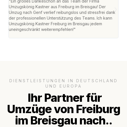
"Ein großes Dankeschön an das Team der Firma
"Die
Umzugskönig Kastner aus Freiburg im Breisgau! Der
Bre
Umzug nach Genf verlief reibungslos und stressfrei dank
Amst
der professionellen Unterstützung des Teams. Ich kann
effi
Umzugskönig Kastner Freiburg im Breisgau jedem
alle
uneingeschränkt weiterempfehlen!"
für 
DIENSTLEISTUNGEN IN DEUTSCHLAND
UND EUROPA
Ihr Partner für
Umzüge von Freiburg
im Breisgau nach..