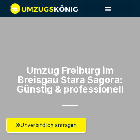
Umzug Freiburg im
Breisgau​ Stara Sagora:
Günstig & professionell​
Unverbindlich anfragen