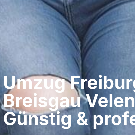
Umzug Freibur
Breisgau​ Velen
Günstig & profe