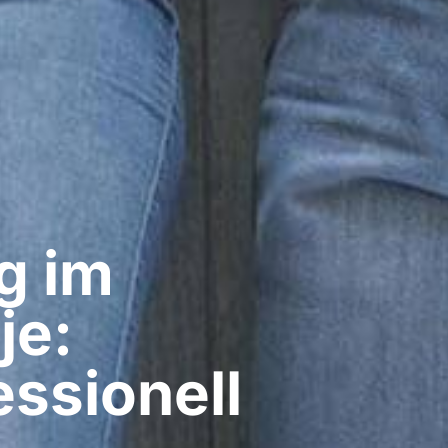
g im
je:
ssionell​