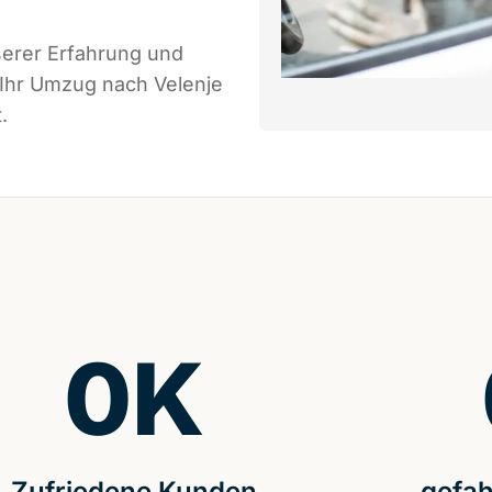
serer Erfahrung und
 Ihr Umzug nach Velenje
.
0
K
Zufriedene Kunden
gefah