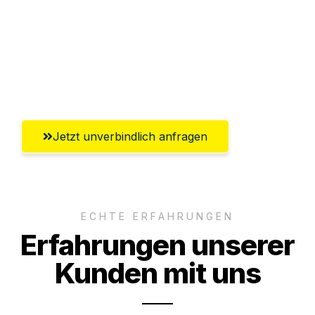
Versichert bis zu 7.500€
Ggf. komplette Zollabwicklung inklusive
Umfassender Kundensupport aus
Freiburg im Breisgau
Jetzt unverbindlich anfragen
ECHTE ERFAHRUNGEN
Erfahrungen unserer
Kunden mit uns