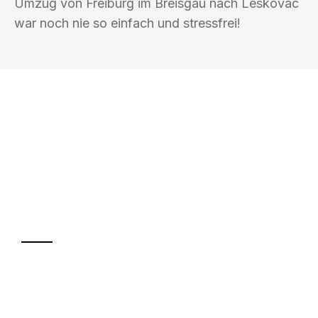
Umzug von Freiburg im Breisgau nach Leskovac
war noch nie so einfach und stressfrei!
UMZUGSKÖNIG KASTNER FREIBURG IM
BREISGAU
Ihr Umzug oder
Transport
Sparen Sie bis zu 100€ bei Anfrage
Abwicklung innerhalb von 24 Stunden