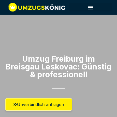
Umzug Freiburg im
Breisgau​ Leskovac: Günstig
& professionell​
Unverbindlich anfragen