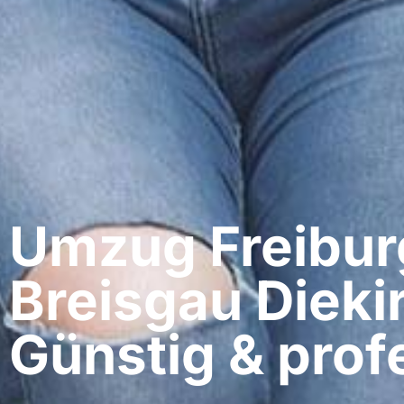
Umzug Freibur
Breisgau​ Dieki
Günstig & profe