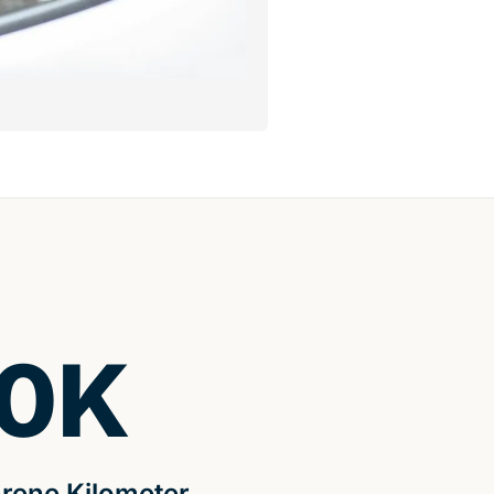
0
K
rene Kilometer