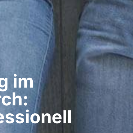
g im
rch:
ssionell​