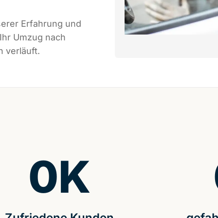
serer Erfahrung und
 Ihr Umzug nach
 verläuft.
0
K
Zufriedene Kunden
gefah