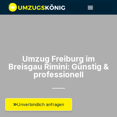
Umzug Freiburg im
Breisgau​ Rimini: Günstig &
professionell​
Unverbindlich anfragen