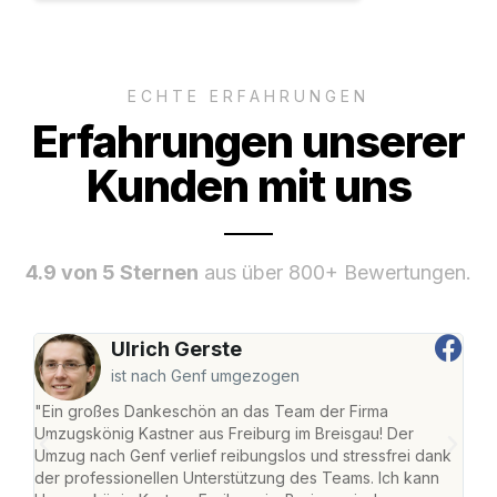
ECHTE ERFAHRUNGEN
Erfahrungen unserer
Kunden mit uns
4.9 von 5 Sternen
aus über 800+ Bewertungen.
Ulrich Gerste
ist nach Genf umgezogen
"Ein großes Dankeschön an das Team der Firma
"Die
Umzugskönig Kastner aus Freiburg im Breisgau! Der
Bre
Umzug nach Genf verlief reibungslos und stressfrei dank
Amst
der professionellen Unterstützung des Teams. Ich kann
effi