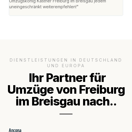
Umzugskönig Kastner Freiburg im Breisgau jedem
alle
uneingeschränkt weiterempfehlen!"
für 
DIENSTLEISTUNGEN IN DEUTSCHLAND
UND EUROPA
Ihr Partner für
Umzüge von Freiburg
im Breisgau nach..
Ancona